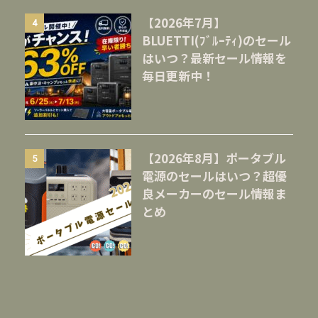
【2026年7月】
4
BLUETTI(ﾌﾞﾙｰﾃｨ)のセール
はいつ？最新セール情報を
毎日更新中！
【2026年8月】ポータブル
5
電源のセールはいつ？超優
良メーカーのセール情報ま
とめ