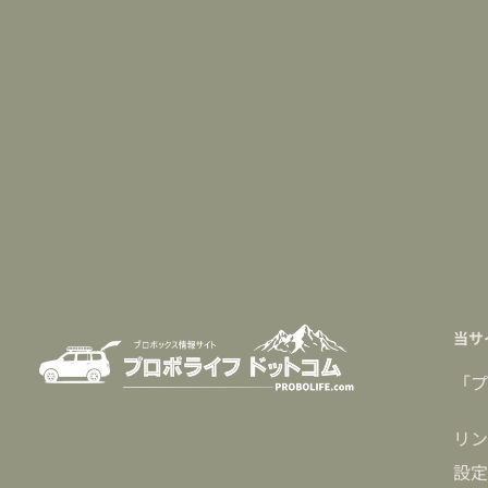
当サ
「プ
リン
設定