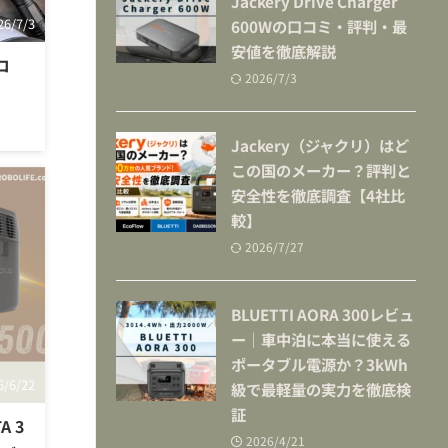
Jackery Drive Charger
26/7/3
600Wの口コミ・評判・最
安値を徹底解説
コ
2026/7/3
Jackery（ジャクリ）はど
この国のメーカー？評判と
安全性を徹底調査【4社比
較】
2026/7/27
BLUETTI AORA 300レビュ
ー｜車中泊に本当に使える
ポータブル電源か？3kWh
6/6/22
級で最軽量の実力を徹底検
証
A 3
2026/4/21