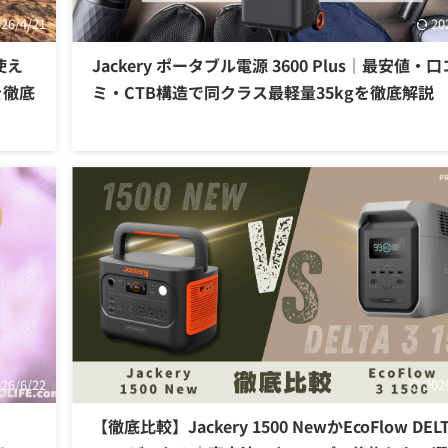
026/4/21
20
使え
Jackery ポータブル電源 3600 Plus｜最安値・口
を徹底
ミ・CTB構造で同クラス最軽量35kgを徹底解説
026/6/22
202
【徹底比較】Jackery 1500 NewかEcoFlow DELT