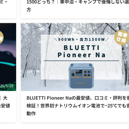
コミ・
1500どっち？｜車中泊・キャンプで後悔しない
方
026/5/29
202
ド｜大
BLUETTI Pioneer Naの最安値、口コミ・評判
最安値
検証！世界初ナトリウムイオン電池で−25℃でも
動作