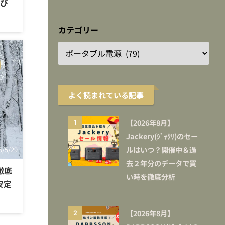
選び
カテゴリー
よく読まれている記事
【2026年8月】
1
Jackery(ｼﾞｬｸﾘ)のセー
ルはいつ？開催中＆過
6/5/29
去２年分のデータで買
を徹底
い時を徹底分析
安定
【2026年8月】
2