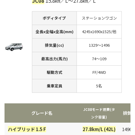
JC08
15.8㎞／L～27.8㎞／L
ボディタイプ
ステーションワゴン
全長x全幅x全高(mm)
4245x1690x1525/他
排気量(cc)
1329～1496
最高出力(馬力)
74～109
駆動方式
FF/4WD
乗車定員
5名
JC08モード燃費(タ
グレード名
排気
ンク容量)
ハイブリッド 1.5 F
27.8km/L (42L)
1496c