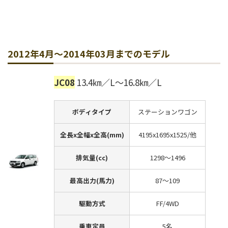
2012年4月～2014年03月までのモデル
JC08
13.4㎞／L～16.8㎞／L
ボディタイプ
ステーションワゴン
全長x全幅x全高(mm)
4195x1695x1525/他
排気量(cc)
1298～1496
最高出力(馬力)
87～109
駆動方式
FF/4WD
乗車定員
5名