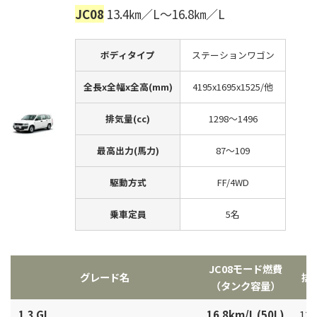
JC08
13.4㎞／L～16.8㎞／L
ボディタイプ
ステーションワゴン
全長x全幅x全高(mm)
4195x1695x1525/他
排気量(cc)
1298～1496
最高出力(馬力)
87～109
駆動方式
FF/4WD
乗車定員
5名
JC08モード燃費
グレード名
排
（タンク容量）
1.3 GL
16.8km/L (50L)
129