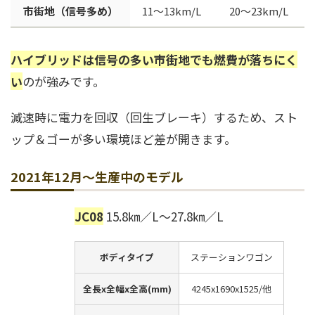
市街地（信号多め）
11〜13km/L
20〜23km/L
ハイブリッドは信号の多い市街地でも燃費が落ちにく
い
のが強みです。
減速時に電力を回収（回生ブレーキ）するため、スト
ップ＆ゴーが多い環境ほど差が開きます。
2021年12月～生産中のモデル
JC08
15.8㎞／L～27.8㎞／L
ボディタイプ
ステーションワゴン
全長x全幅x全高(mm)
4245x1690x1525/他