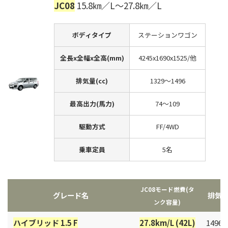
JC08
15.8㎞／L～27.8㎞／L
ボディタイプ
ステーションワゴン
全長x全幅x全高(mm)
4245x1690x1525/他
排気量(cc)
1329～1496
最高出力(馬力)
74～109
駆動方式
FF/4WD
乗車定員
5名
JC08モード燃費(タ
グレード名
排気
ンク容量)
ハイブリッド 1.5 F
27.8km/L (42L)
1496c