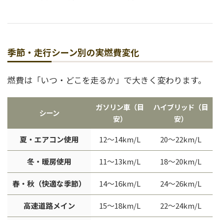
季節・走行シーン別の実燃費変化
燃費は「いつ・どこを走るか」で大きく変わります。
ガソリン車（目
ハイブリッド（目
シーン
安）
安）
夏・エアコン使用
12〜14km/L
20〜22km/L
冬・暖房使用
11〜13km/L
18〜20km/L
春・秋（快適な季節）
14〜16km/L
24〜26km/L
高速道路メイン
15〜18km/L
22〜24km/L