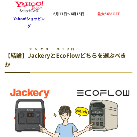
夏
6月11日〜6月15日
最大56％OFF
Yahoo!ショッピン
グ
ジャクリ
エコフロー
【結論】
Jackery
と
EcoFlow
どちらを選ぶべき
か