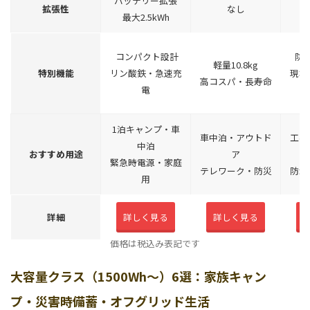
バッテリー拡張
拡張性
なし
最大2.5kWh
コンパクト設計
防塵
軽量10.8kg
特別機能
リン酸鉄・急速充
現場
高コスパ・長寿命
電
1泊キャンプ・車
車中泊・アウトド
工事
中泊
おすすめ用途
ア
緊急時電源・家庭
テレワーク・防災
防水
用
詳細
詳しく見る
詳しく見る
価格は税込み表記です
大容量クラス（1500Wh～）6選：家族キャン
プ・災害時備蓄・オフグリッド生活