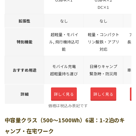
DC×1
拡張性
なし
なし
超軽量・モバイ
軽量・コンパクト
ア
特別機能
ル, 飛行機持込可
リン酸鉄・アプリ
長寿
能
対応
1
モバイル充電
日帰りキャンプ
おすすめ用途
車中
超軽量持ち運び
緊急時・防災用
詳細
詳しく見る
詳しく見る
価格は税込み表記です
中容量クラス（500～1500Wh）6選：1-2泊のキ
ャンプ・在宅ワーク