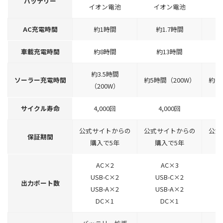
バッテリー
イオン電池
イオン電池
AC充電時間
約1時間
約1.7時間
車載充電時間
約8時間
約13時間
約3.5時間
ソーラー充電時間
約5時間（200W）
約4
（200W）
サイクル寿命
4,000回
4,000回
公式サイトからの
公式サイトからの
公式
保証期間
購入で5年
購入で5年
AC×2
AC×3
USB-C×2
USB-C×2
出力ポート数
USB-A×2
USB-A×2
DC×1
DC×1