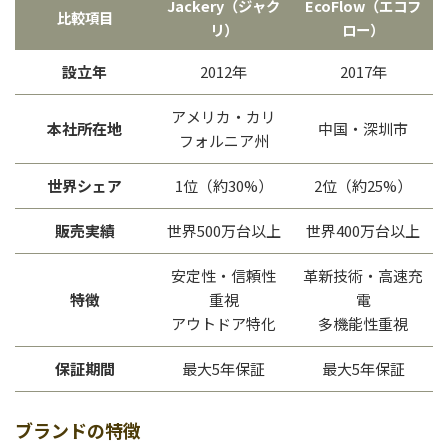
Jackery（ジャク
EcoFlow（エコフ
比較項目
リ）
ロー）
設立年
2012年
2017年
アメリカ・カリ
本社所在地
中国・深圳市
フォルニア州
世界シェア
1位（約30%）
2位（約25%）
販売実績
世界500万台以上
世界400万台以上
安定性・信頼性
革新技術・高速充
特徴
重視
電
アウトドア特化
多機能性重視
保証期間
最大5年保証
最大5年保証
ブランドの特徴