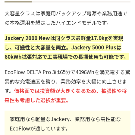
大容量クラスは家庭用バックアップ電源や業務用途で
の本格運用を想定したハイエンドモデルです。
Jackery 2000 Newは同クラス最軽量17.9kgを実現
し、可搬性と大容量を両立。Jackery 5000 Plusは
60kWh拡張対応で工事現場での長期使用も可能です。
EcoFlow DELTA Pro 3は65分で4096Whを満充電する驚
異的な充電速度を誇り、業務効率を大幅に向上させま
す。
価格面では投資額が大きくなるため、拡張性や将
来性も考慮した選択が重要。
家庭用なら軽量なJackery、業務用なら高性能な
EcoFlowが適しています。