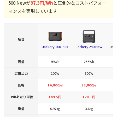
500 Newが
97.3円/Wh
と圧倒的なコストパフォー
マンスを実現しています。
項目
Jackery 100 Plus
Jackery 240 New
Jack
容量
99Wh
256Wh
定格出力
100W
300W
価格
14,800円
32,800円
1Whあたり単価
149.5円
128.1円
重量
0.97㎏
3.6㎏