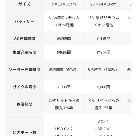
サイズ
9×13×15cm
23×14×16cm
23
リン酸鉄リチウム
リン酸鉄リチウム
リン
バッテリー
イオン電池
イオン電池
AC充電時間
約2時間
約1時間
車載充電時間
約6時間
約3時間
ソーラー充電時間
約2時間（60W）
約3時間（100W）
約4
サイクル寿命
4,000回
4,000回
公式サイトからの
公式サイトからの
公式
保証期間
購入で5年
購入で5年
AC×1
USB-C×2
USB-C×1
出力ポート数
USB-A×1
USB-A×2