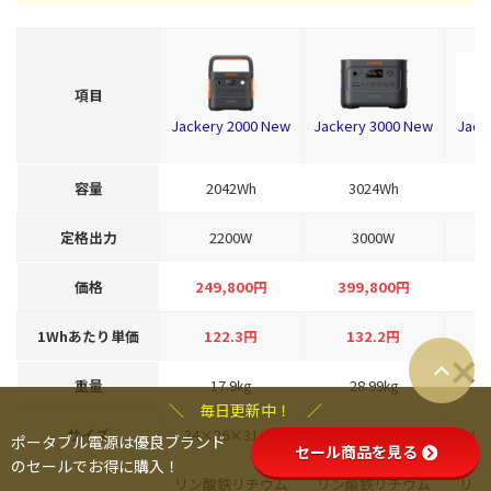
項目
Jackery 2000 New
Jackery 3000 New
Jack
容量
2042Wh
3024Wh
定格出力
2200W
3000W
価格
249,800円
399,800円
6
1Whあたり単価
122.3円
132.2円
重量
17.9㎏
28.99㎏
＼ 毎日更新中！ ／
サイズ
34×26×31cm
47×36×41cm
42
ポータブル電源は優良ブランド
セール商品を見る
のセールでお得に購入！
リン酸鉄リチウム
リン酸鉄リチウム
リン