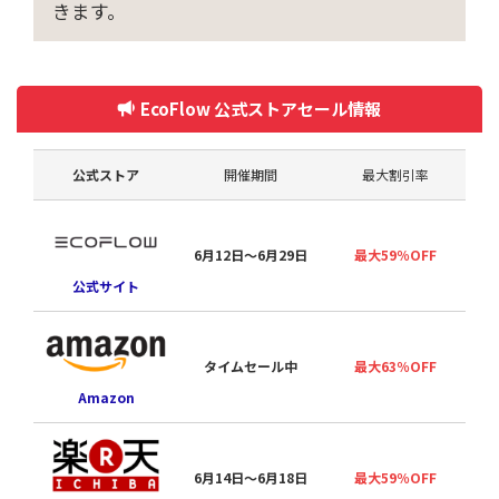
きます。
EcoFlow 公式ストアセール情報
公式ストア
開催期間
最大割引率
6月12日〜6月29日
最大59％OFF
公式サイト
タイムセール中
最大63％OFF
Amazon
夏
6月14日〜6月18日
最大59％OFF