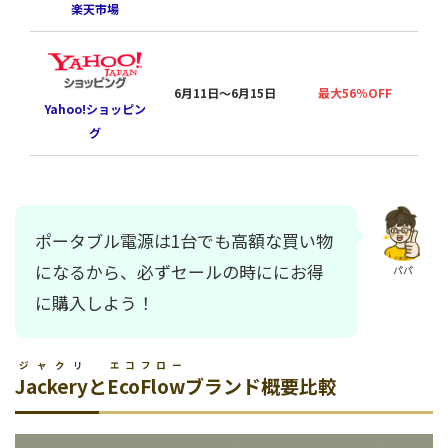
楽天市場
夏
6月11日〜6月15日
最大56％OFF
Yahoo!ショッピン
グ
ポータブル電源は1台でも高額な買い物
になるから、必ずセールの時ににお得
パパ
に購入しよう！
ジャクリ
エコフロー
Jackery
と
EcoFlow
ブランド概要比較