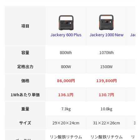
項目
Jackery 600 Plus
Jackery 1000 New
Jacke
容量
800Wh
1070Wh
定格出力
800W
1500W
価格
86,000円
139,800円
2
1Whあたり単価
136.1円
130.7円
重量
7.3㎏
10.8㎏
サイズ
29×20×24cm
31×22×26cm
35
リン酸鉄リチウム
リン酸鉄リチウム
リン