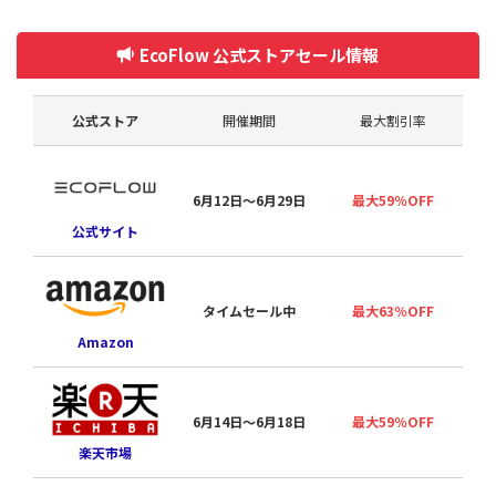
EcoFlow 公式ストアセール情報
公式ストア
開催期間
最大割引率
6月12日〜6月29日
最大59％OFF
公式サイト
タイムセール中
最大63％OFF
Amazon
夏
6月14日〜6月18日
最大59％OFF
楽天市場