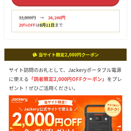
32,800円
→
26,240円
20％OFF
は
8月11日
まで
当サイト限定2,000円クーポン
サイト訪問のお礼として、Jackeryポータブル電源
に使える
「読者限定2,000円OFFクーポン」
をプレ
ゼント！ぜひご活用ください。