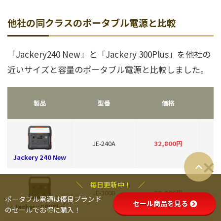
他社の同クラスのポータブル電源と比較
「Jackery240 New」と「Jackery 300Plus」を他社の
近いサイズと容量のポータブル電源と比較しました。
製品
型番
価格
JE-240A
32,800円
Jackery 240 New
＼ 毎日更新中！ ／
JE-300B
39,800円
ポータブル電源は優良ブランド
セール商品を見る
Jackery 300Plus
のセールでお得に購入！