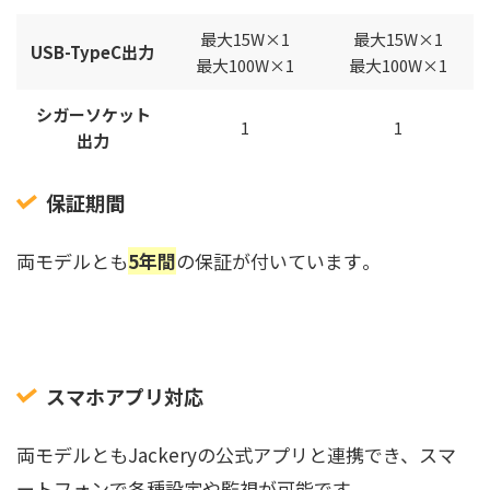
最大15W×1
最大15W×1
USB-TypeC出力
最大100W×1
最大100W×1
シガーソケット
1
1
出力
保証期間
両モデルとも
5年間
の保証が付いています
。
スマホアプリ対応
両モデルともJackeryの公式アプリと連携でき、スマ
ートフォンで各種設定や監視が可能です。