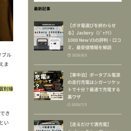
最新記事
【ポタ電選びを終わらせ
る】Jackery（ｼﾞｬｸﾘ）
1000 New V3の評判・口コ
ミ、最安値情報を解説
ータブル
2026/8/5
えま
【車中泊】ポータブル電源
の走行充電はシガーソケッ
個別操
トで十分？最速で充電する
裏ワザ
2026/7/3
択でき
とい
【走るだけで満充電】