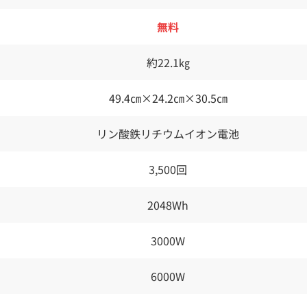
無料
約22.1㎏
49.4㎝×24.2㎝×30.5㎝
リン酸鉄リチウムイオン電池
3,500回
2048Wh
3000W
6000W