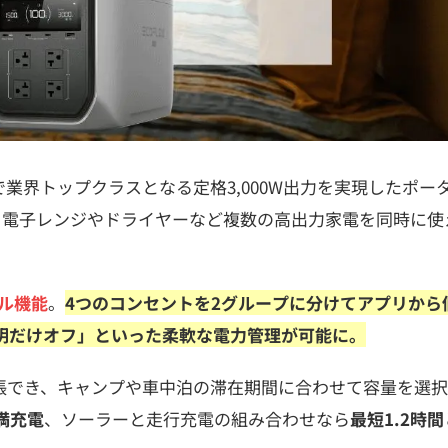
00Whクラスで業界トップクラスとなる定格3,000W出力を実現したポ
し、電子レンジやドライヤーなど複数の高出力家電を同時に使
ル機能
。
4つのコンセントを2グループに分けてアプリから
明だけオフ」といった柔軟な電力管理が可能に。
張でき、キャンプや車中泊の滞在期間に合わせて容量を選
満充電
、ソーラーと走行充電の組み合わせなら
最短1.2時間