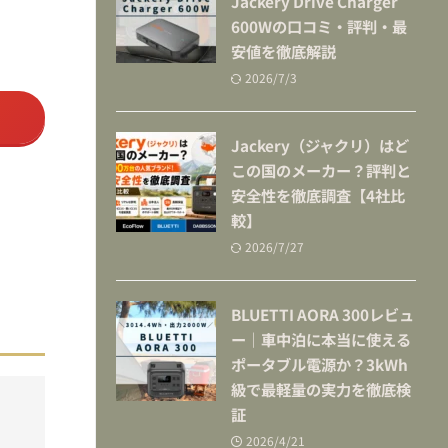
Jackery Drive Charger
600Wの口コミ・評判・最
安値を徹底解説
2026/7/3
Jackery（ジャクリ）はど
この国のメーカー？評判と
安全性を徹底調査【4社比
較】
2026/7/27
BLUETTI AORA 300レビュ
ー｜車中泊に本当に使える
ポータブル電源か？3kWh
級で最軽量の実力を徹底検
証
2026/4/21